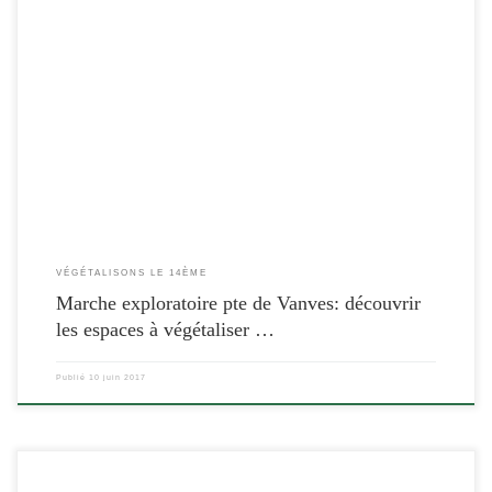
[…]
VÉGÉTALISONS LE 14ÈME
Marche exploratoire pte de Vanves: découvrir
les espaces à végétaliser …
Publié
10 juin 2017