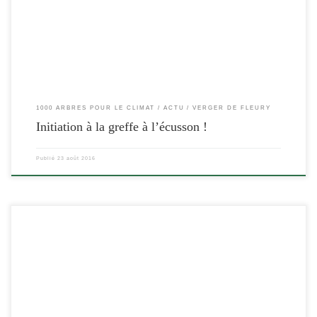
1000 ARBRES POUR LE CLIMAT
ACTU
VERGER DE FLEURY
Initiation à la greffe à l’écusson !
Publié
23 août 2016
[…]