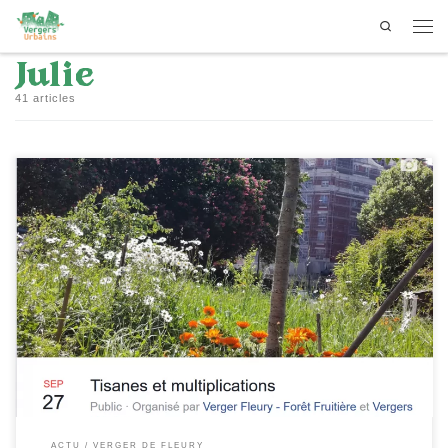
Search
Passer au contenu
Men
Julie
41 articles
[…]
ACTU
VERGER DE FLEURY