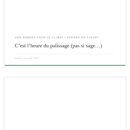
1000 ARBRES POUR LE CLIMAT
VERGER DE FLEURY
C’est l’heure du palissage (pas si sage…)
Publié
16 août 2016
[…]