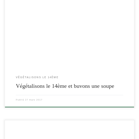
[…]
VÉGÉTALISONS LE 14ÈME
Végétalisons le 14ème et buvons une soupe
Publié
27 mars 2017