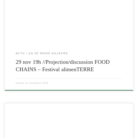
[…]
ACTU
ÇA SE PASSE AILLEURS
29 nov 19h //Projection/discussion FOOD
CHAINS – Festival alimenTERRE
Publié
14 novembre 2016