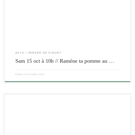
[…]
ACTU
VERGER DE FLEURY
Sam 15 oct à 10h // Ramène ta pomme au …
Publié
10 octobre 2016
[…]