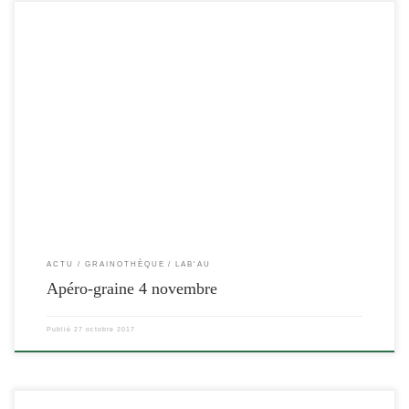
[…]
ACTU
GRAINOTHÈQUE
LAB'AU
Apéro-graine 4 novembre
Publié
27 octobre 2017