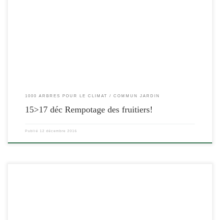
[…]
1000 ARBRES POUR LE CLIMAT
COMMUN JARDIN
15>17 déc Rempotage des fruitiers!
Publié
12 décembre 2016