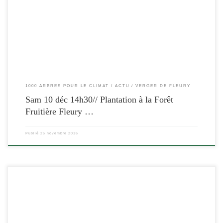
[…]
1000 ARBRES POUR LE CLIMAT
ACTU
VERGER DE FLEURY
Sam 10 déc 14h30// Plantation à la Forêt
Fruitière Fleury …
Publié
25 novembre 2016