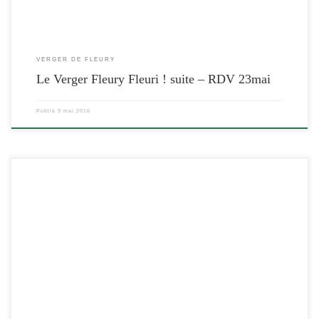
VERGER DE FLEURY
Le Verger Fleury Fleuri ! suite – RDV 23mai
Publié
9 mai 2016
[…]