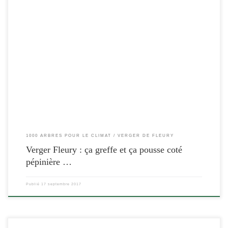
[…]
1000 ARBRES POUR LE CLIMAT
VERGER DE FLEURY
Verger Fleury : ça greffe et ça pousse coté
pépinière …
Publié
17 septembre 2017