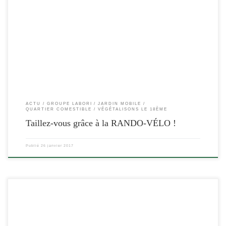
[…]
ACTU
GROUPE LABORI
JARDIN MOBILE
QUARTIER COMESTIBLE
VÉGÉTALISONS LE 18ÈME
Taillez-vous grâce à la RANDO-VÉLO !
Publié
26 janvier 2017