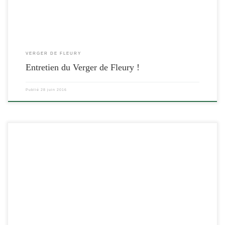
VERGER DE FLEURY
Entretien du Verger de Fleury !
Publié
28 juin 2016
[…]