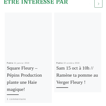
ÊTRE INTÉRESSÉ PAR
Publié
11 janvier 2016
Publié
10 octobre 2016
Square Fleury –
Sam 15 oct à 10h //
Pépins Production
Ramène ta pomme au
plante une Haie
Verger Fleury !
magique!
1 commentaire