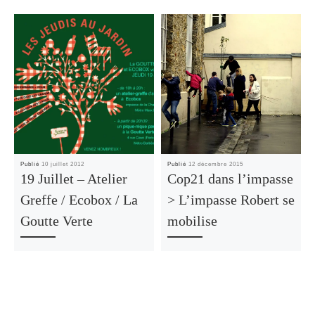
Publié
10 juillet 2012
Publié
12 décembre 2015
19 Juillet – Atelier
Cop21 dans l’impasse
Greffe / Ecobox / La
> L’impasse Robert se
Goutte Verte
mobilise