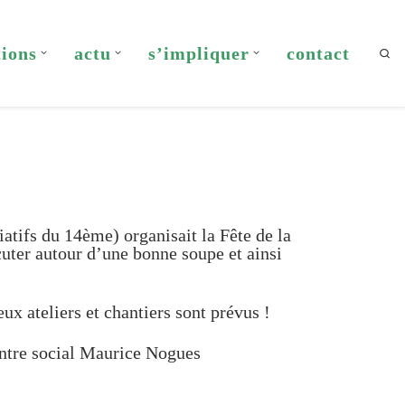
tions
actu
s’impliquer
contact
Sea
atifs du 14ème) organisait la Fête de la
cuter autour d’une bonne soupe et ainsi
x ateliers et chantiers sont prévus !
entre social Maurice Nogues