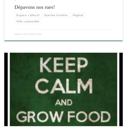
Dépavons nos rues!
Espace collectif
Guerilla fruitière
Végétal
Ville comestible
Publié
19 octobre 2015
[…]