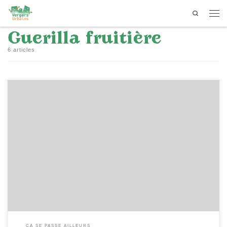
Search
Passer au contenu
Men
Guerilla fruitière
6 articles
[…]
ÇA SE PASSE AILLEURS