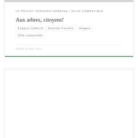
LE PROJET VERGERS URBAINS
VILLE COMESTIBLE
Aux arbres, citoyens!
Espace collectif
Guerilla fruitière
Vergers
Ville comestible
Publié
18 mars 2013
[…]