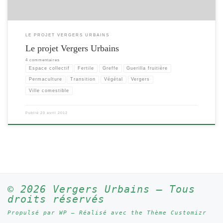
LE PROJET VERGERS URBAINS
Le projet Vergers Urbains
4 commentaires
Espace collectif
Fertile
Greffe
Guerilla fruitière
Permaculture
Transition
Végétal
Vergers
Ville comestible
Publié
23 avril 2012
© 2026
Vergers Urbains
– Tous
droits réservés
Propulsé par
WP
– Réalisé avec the
Thème Customizr