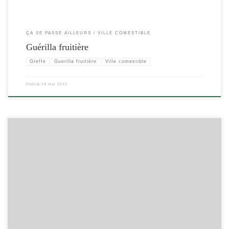
ÇA SE PASSE AILLEURS
VILLE COMESTIBLE
Guérilla fruitière
Greffe
Guerilla fruitière
Ville comestible
Publié
18 mai 2012
[…]