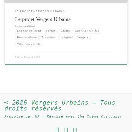
LE PROJET VERGERS URBAINS
Le projet Vergers Urbains
4 commentaires
Espace collectif
Fertile
Greffe
Guerilla fruitière
Permaculture
Transition
Végétal
Vergers
Ville comestible
Publié
23 avril 2012
© 2026
Vergers Urbains
– Tous
droits réservés
Propulsé par
WP
– Réalisé avec the
Thème Customizr