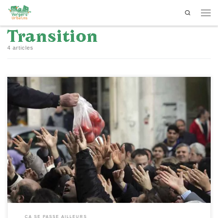
Search
Passer au contenu
Men
Transition
4 articles
[…]
ÇA SE PASSE AILLEURS