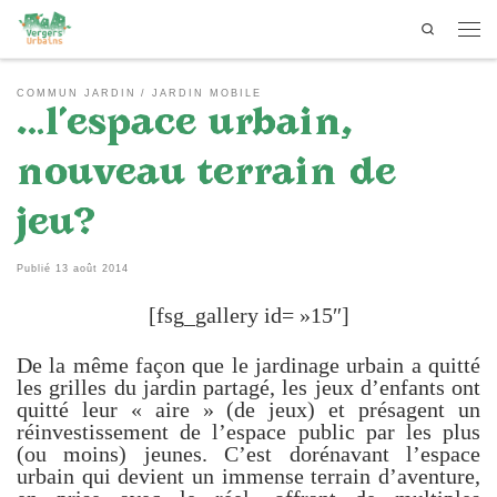
Search
Passer au contenu
Men
COMMUN JARDIN
JARDIN MOBILE
…l’espace urbain,
nouveau terrain de
jeu?
Publié
13 août 2014
[fsg_gallery id= »15″]
De la même façon que le jardinage urbain a quitté
les grilles du jardin partagé, les jeux d’enfants ont
quitté leur « aire » (de jeux) et présagent un
réinvestissement de l’espace public par les plus
(ou moins) jeunes. C’est dorénavant l’espace
urbain qui devient un immense terrain d’aventure,