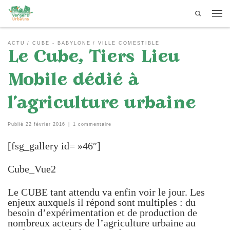
Search
Passer au contenu
Men
ACTU
CUBE - BABYLONE
VILLE COMESTIBLE
Le Cube, Tiers Lieu
Mobile dédié à
l’agriculture urbaine
Publié
22 février 2016
|
1 commentaire
[fsg_gallery id= »46″]
Cube_Vue2
Le CUBE tant attendu va enfin voir le jour. Les
enjeux auxquels il répond sont multiples : du
besoin d’expérimentation et de production de
nombreux acteurs de l’agriculture urbaine au