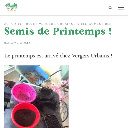
Search
Passer au contenu
Men
ACTU
LE PROJET VERGERS URBAINS
VILLE COMESTIBLE
Semis de Printemps !
Publié
7 mai 2018
Le printemps est arrivé chez Vergers Urbains !