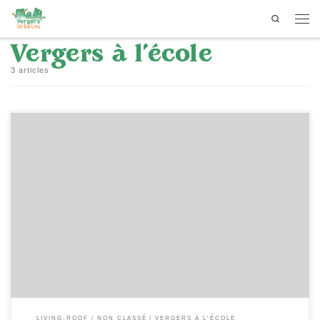
Search
Passer au contenu
Men
Vergers à l’école
3 articles
[…]
LIVING-ROOF
NON CLASSÉ
VERGERS À L'ÉCOLE