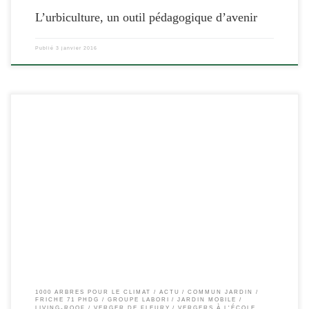
L’urbiculture, un outil pédagogique d’avenir
Publié
3 janvier 2016
[…]
1000 ARBRES POUR LE CLIMAT
ACTU
COMMUN JARDIN
FRICHE 71 PHDG
GROUPE LABORI
JARDIN MOBILE
LIVING-ROOF
VERGER DE FLEURY
VERGERS À L'ÉCOLE