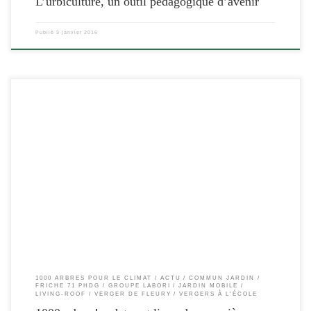
L’urbiculture, un outil pédagogique d’avenir
Publié
3 janvier 2016
[…]
1000 ARBRES POUR LE CLIMAT
ACTU
COMMUN JARDIN
FRICHE 71 PHDG
GROUPE LABORI
JARDIN MOBILE
LIVING-ROOF
VERGER DE FLEURY
VERGERS À L'ÉCOLE