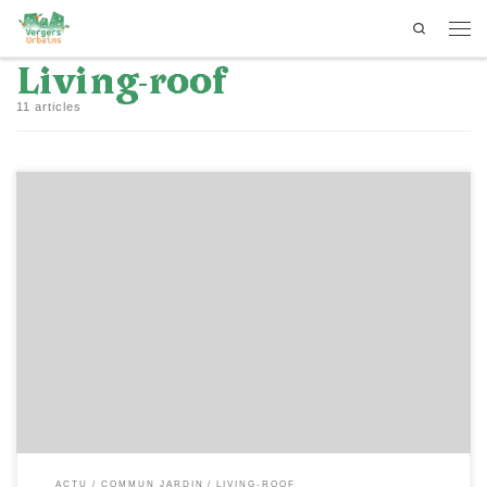
Search
Passer au contenu
Men
Living-roof
11 articles
[…]
ACTU
COMMUN JARDIN
LIVING-ROOF