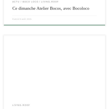
ACTU
BOCO LOCO
LIVING-ROOF
Ce dimanche Atelier Bocos, avec Bocoloco
Publié
8 août 2015
[…]
LIVING-ROOF