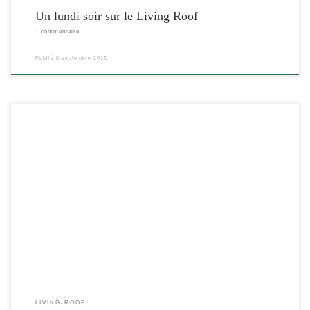
Un lundi soir sur le Living Roof
1 commentaire
Publié
8 septembre 2015
[…]
LIVING-ROOF