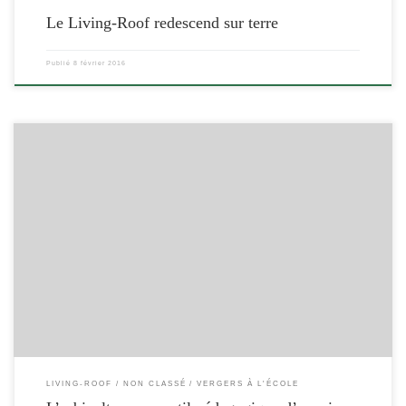
Le Living-Roof redescend sur terre
Publié
8 février 2016
[…]
LIVING-ROOF
NON CLASSÉ
VERGERS À L'ÉCOLE