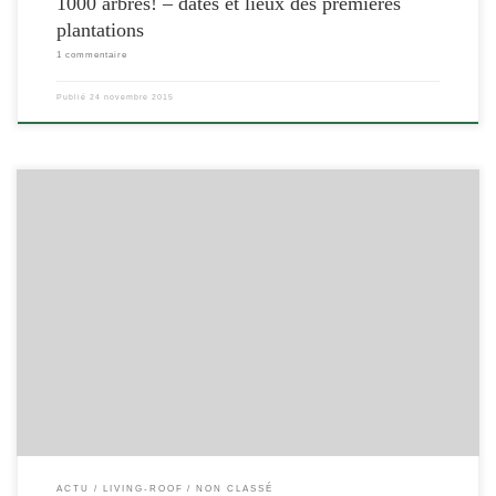
1000 arbres! – dates et lieux des premières
plantations
1 commentaire
Publié
24 novembre 2015
[…]
ACTU
LIVING-ROOF
NON CLASSÉ