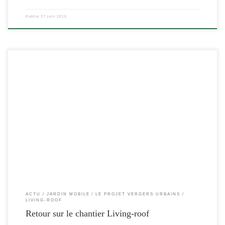
Publié
27 juin 2015
[…]
ACTU
JARDIN MOBILE
LE PROJET VERGERS URBAINS
LIVING-ROOF
Retour sur le chantier Living-roof