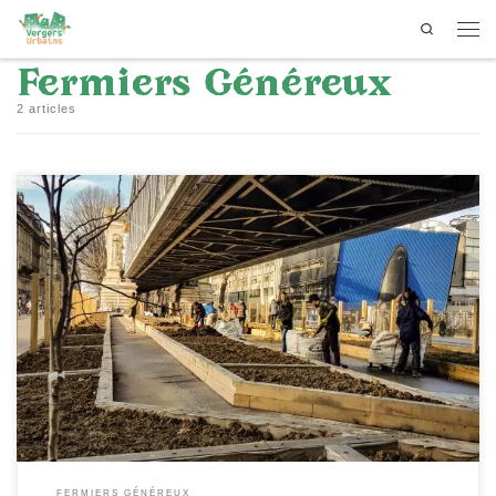
Search
Passer au contenu
Men
Fermiers Généreux
2 articles
Faire pousser des fruits, légumes et aromates
dans l’un des quartiers les plus denses de la
capitale, au milieu d’une rue passante, sous le
viaduc du métro aérien? C’est l’objectif du
projet des Fermiers Généreux, porté par
Vergers Urbains, Pépins Production et
Urbanescence, situé entre le 10e et le 18e
arrondissement, sous la ligne 2 du métro
aérien, entre les stations La Chapelle et
FERMIERS GÉNÉREUX