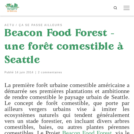
Search
Passer au contenu
Men
ACTU
ÇA SE PASSE AILLEURS
Beacon Food Forest –
une forêt comestible à
Seattle
Publié
14 juin 2014
|
2 commentaires
La première forêt urbaine comestible américaine a
démarrée ses premières plantations et ambitionne
de rendre comestible le paysage urbain de Seattle.
Le concept de forêt comestible, que porte par
ailleurs vergers urbains vise à imiter les
ecosystèmes naturels qui tendent généralement
vers un stade forestier, en incluant divers arbres
comestibles, baies, ou autres plantes pérennes
comestibles. Le Projet
Beacon Food Forest
, via le