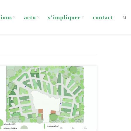
tions
actu
s’impliquer
contact
Sea
[…]