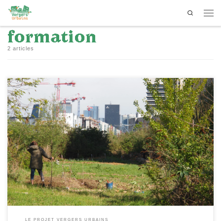
Search
Passer au contenu
Men
formation
2 articles
[…]
LE PROJET VERGERS URBAINS