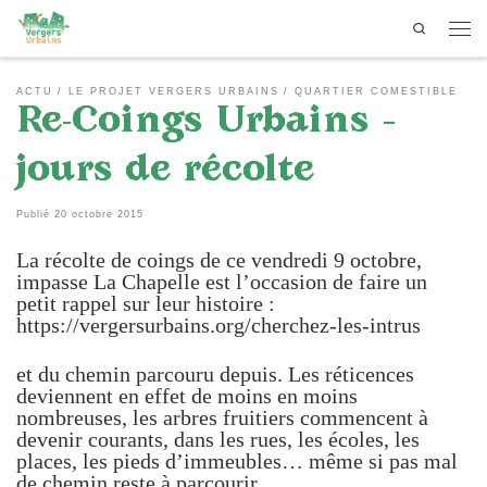
Search
Passer au contenu
Men
ACTU
LE PROJET VERGERS URBAINS
QUARTIER COMESTIBLE
Re-Coings Urbains –
jours de récolte
Publié
20 octobre 2015
La récolte de coings de ce vendredi 9 octobre,
impasse La Chapelle est l’occasion de faire un
petit rappel sur leur histoire :
https://vergersurbains.org/cherchez-les-intrus
et du chemin parcouru depuis. Les réticences
deviennent en effet de moins en moins
nombreuses, les arbres fruitiers commencent à
devenir courants, dans les rues, les écoles, les
places, les pieds d’immeubles… même si pas mal
de chemin reste à parcourir.