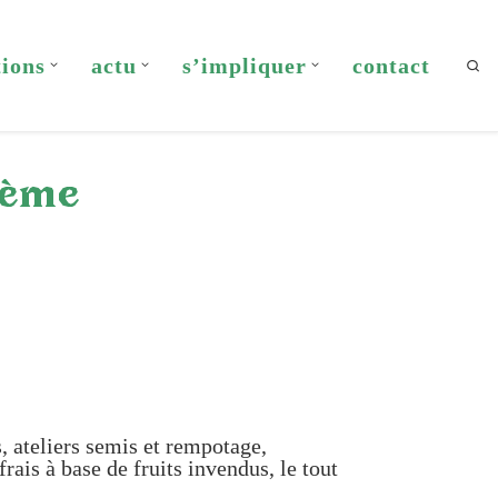
tions
actu
s’impliquer
contact
Sea
4ème
s, ateliers semis et rempotage,
rais à base de fruits invendus, le tout