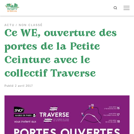
Search
Passer au contenu
Men
ACTU
NON CLASSÉ
Ce WE, ouverture des
portes de la Petite
Ceinture avec le
collectif Traverse
Publié
2 avril 2017