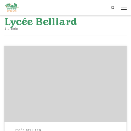
Search
Passer au contenu
Men
Lycée Belliard
1 article
[…]
LYCÉE BELLIARD