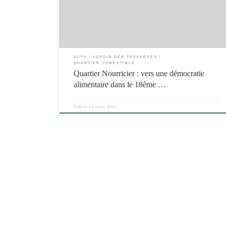
ACTU
JARDIN DES TRAVERSES
QUARTIER COMESTIBLE
Quartier Nourricier : vers une démocratie
alimentaire dans le 18ème …
Publié
12 mars 2021