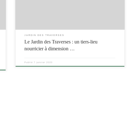
JARDIN DES TRAVERSES
Le Jardin des Traverses : un tiers-lieu
nourricier à dimension …
Publié
7 janvier 2020