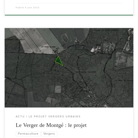
Publié
4 juin 2013
[…]
ACTU
LE PROJET VERGERS URBAINS
Le Verger de Montgé : le projet
Permaculture
Vergers