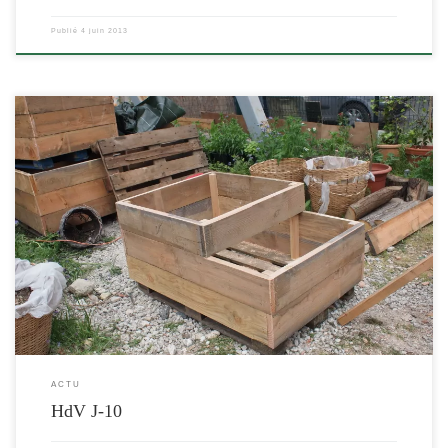
Publié
4 juin 2013
[…]
ACTU
HdV J-10