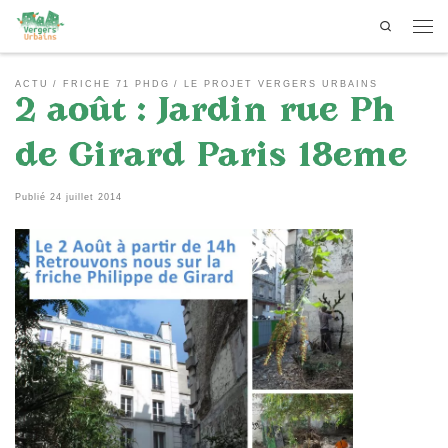
Search
Passer au contenu
Men
ACTU
FRICHE 71 PHDG
LE PROJET VERGERS URBAINS
2 août : Jardin rue Ph
de Girard Paris 18eme
Publié
24 juillet 2014