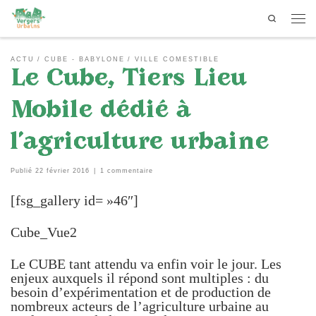
Search
Passer au contenu
Men
ACTU
CUBE - BABYLONE
VILLE COMESTIBLE
Le Cube, Tiers Lieu
Mobile dédié à
l’agriculture urbaine
Publié
22 février 2016
|
1 commentaire
[fsg_gallery id= »46″]
Cube_Vue2
Le CUBE tant attendu va enfin voir le jour. Les
enjeux auxquels il répond sont multiples : du
besoin d’expérimentation et de production de
nombreux acteurs de l’agriculture urbaine au