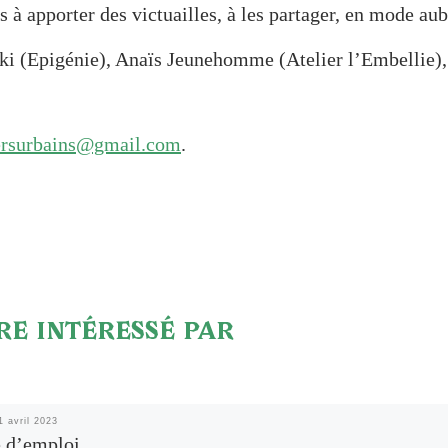
 à apporter des victuailles, à les partager, en mode au
i (Epigénie), Anaïs Jeunehomme (Atelier l’Embellie), 
ersurbains@gmail.com
.
RE INTÉRESSÉ PAR
1 avril 2023
e d’emploi