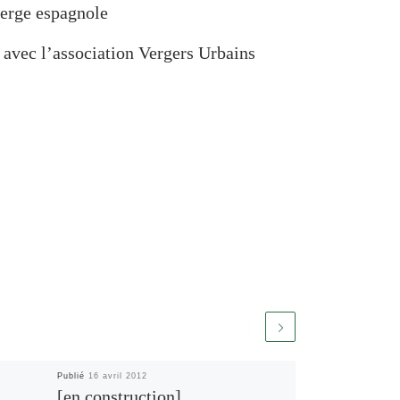
berge espagnole
avec l’association Vergers Urbains
Publié
16 avril 2012
[en construction]