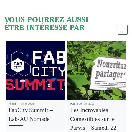
VOUS POURREZ AUSSI
ÊTRE INTÉRESSÉ PAR
Publié
7 juillet 2018
Publié
19 juin 2013
FabCity Summit –
Les Incroyables
Lab-AU Nomade
Comestibles sur le
Parvis – Samedi 22