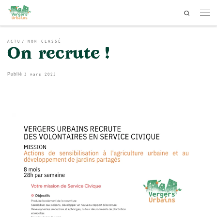
Search
Passer au contenu
ACTU
NON CLASSÉ
On recrute !
3 mars 2025
Publié