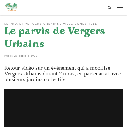
Search
Passer au contenu
Men
LE PROJET VERGERS URBAINS
VILLE COMESTIBLE
Le parvis de Vergers
Urbains
Publié
27 octobre 2013
Retour vidéo sur un événement qui a mobilisé
Vergers Urbains durant 2 mois, en partenariat avec
plusieurs jardins collectifs.