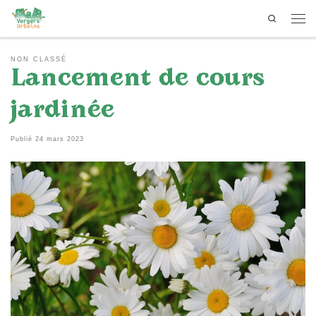
Search
Passer au contenu
Men
NON CLASSÉ
Lancement de cours
jardinée
Publié
24 mars 2023