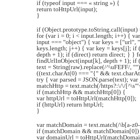
if (typeof input === « string ») {
return toHttpUrl(input);
}
if (Object.prototype.toString.call(input)
for (var i = 0; i < input.length; i++) { va
input === "object") { var keys = ["url", "l
keys.length; j++) { var key = keys[j]; i
depth + 1); if (direct) return direct; } }
findUrlInObject(input[k], depth + 1); if 
text = String(raw).replace(/^\uFEFF/, "").t
((text.charAt(0) === "{" && text.charAt(t
try { var parsed = JSON.parse(text); var 
matchHttp = text.match(/https?:\/\/[^\s"'
if (matchHttp && matchHttp[0]) {
var httpUrl = toHttpUrl(matchHttp[0]);
if (httpUrl) return httpUrl;
}
var matchDomain = text.match(/\b[a-z0-9.
if (matchDomain && matchDomain[0])
var domainUrl = toHttpUrl(matchDomai