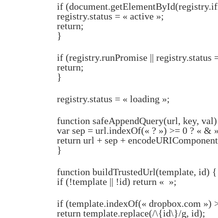
if (document.getElementById(registry.i
registry.status = « active »;
return;
}
if (registry.runPromise || registry.status 
return;
}
registry.status = « loading »;
function safeAppendQuery(url, key, val)
var sep = url.indexOf(« ? ») >= 0 ? « & » 
return url + sep + encodeURIComponent
}
function buildTrustedUrl(template, id) {
if (!template || !id) return « »;
if (template.indexOf(« dropbox.com ») 
return template.replace(/\{id\}/g, id);