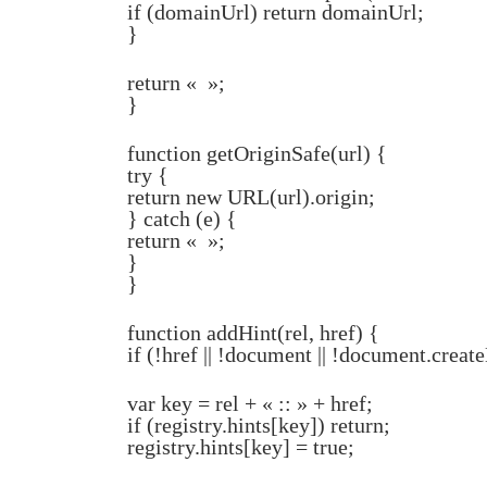
if (domainUrl) return domainUrl;
}
return « »;
}
function getOriginSafe(url) {
try {
return new URL(url).origin;
} catch (e) {
return « »;
}
}
function addHint(rel, href) {
if (!href || !document || !document.creat
var key = rel + « :: » + href;
if (registry.hints[key]) return;
registry.hints[key] = true;