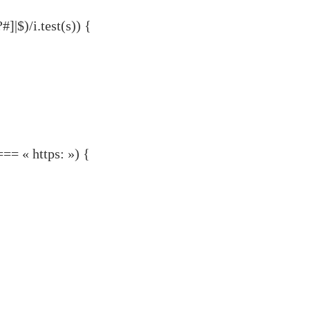
#]|$)/i.test(s)) {
=== « https: ») {