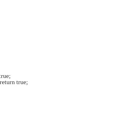
true;
eturn true;