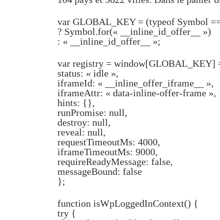
var GLOBAL_KEY = (typeof Symbol ===
? Symbol.for(« __inline_id_offer__ »)
: « __inline_id_offer__ »;
var registry = window[GLOBAL_KEY]
status: « idle »,
iframeId: « __inline_offer_iframe__ »,
iframeAttr: « data-inline-offer-frame »,
hints: {},
runPromise: null,
destroy: null,
reveal: null,
requestTimeoutMs: 4000,
iframeTimeoutMs: 9000,
requireReadyMessage: false,
messageBound: false
};
function isWpLoggedInContext() {
try {