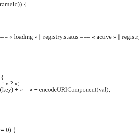
frameId)) {
=== « loading » || registry.status === « active » || regis
 {
: « ? »;
(key) + « = » + encodeURIComponent(val);
>= 0) {