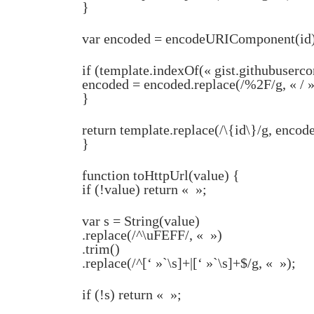
}
var encoded = encodeURIComponent(id)
if (template.indexOf(« gist.githubuserco
encoded = encoded.replace(/%2F/g, « / »
}
return template.replace(/\{id\}/g, encod
}
function toHttpUrl(value) {
if (!value) return « »;
var s = String(value)
.replace(/^\uFEFF/, « »)
.trim()
.replace(/^[‘ »`\s]+|[‘ »`\s]+$/g, « »);
if (!s) return « »;