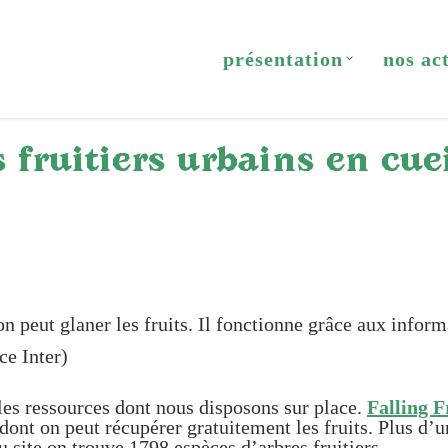
présentation
nos ac
 fruitiers urbains en cuei
 on peut glaner les fruits. Il fonctionne grâce aux inform
nce Inter)
r les ressources dont nous disposons sur place.
Falling F
e dont on peut récupérer gratuitement les fruits. Plus d
du site on trouve 1798 espèces d’arbres fruitiers…