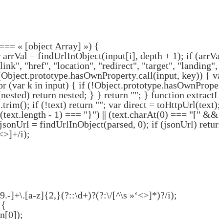
 === « [object Array] ») {
r arrVal = findUrlInObject(input[i], depth + 1); if (arrVa
ink", "href", "location", "redirect", "target", "landing",
f (Object.prototype.hasOwnProperty.call(input, key)) { v
 for (var k in input) { if (!Object.prototype.hasOwnPrope
(nested) return nested; } } return ""; } function extract
rim(); if (!text) return ""; var direct = toHttpUrl(text); 
ext.length - 1) === "}") || (text.charAt(0) === "[" && 
jsonUrl = findUrlInObject(parsed, 0); if (jsonUrl) retur
<>]+/i);
-]+\.[a-z]{2,}(?::\d+)?(?:\/[^\s »‘<>]*)?/i);
 {
n[0]);