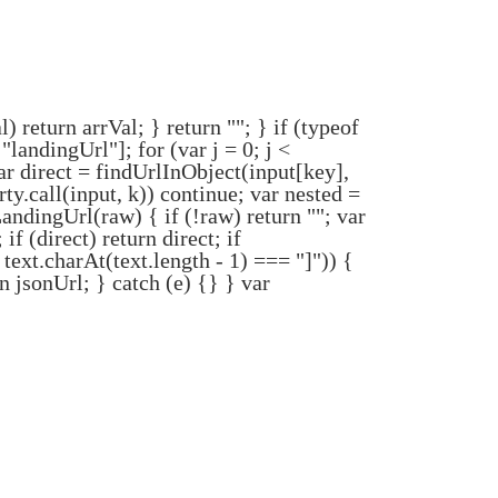
l) return arrVal; } return ""; } if (typeof
 "landingUrl"]; for (var j = 0; j <
ar direct = findUrlInObject(input[key],
rty.call(input, k)) continue; var nested =
LandingUrl(raw) { if (!raw) return ""; var
if (direct) return direct; if
text.charAt(text.length - 1) === "]")) {
n jsonUrl; } catch (e) {} } var