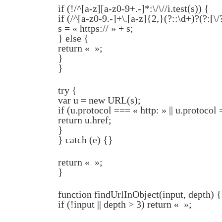
if (!/^[a-z][a-z0-9+.-]*:\/\//i.test(s)) {
if (/^[a-z0-9.-]+\.[a-z]{2,}(?::\d+)?(?:[\/?
s = « https:// » + s;
} else {
return « »;
}
}
try {
var u = new URL(s);
if (u.protocol === « http: » || u.protocol 
return u.href;
}
} catch (e) {}
return « »;
}
function findUrlInObject(input, depth) {
if (!input || depth > 3) return « »;