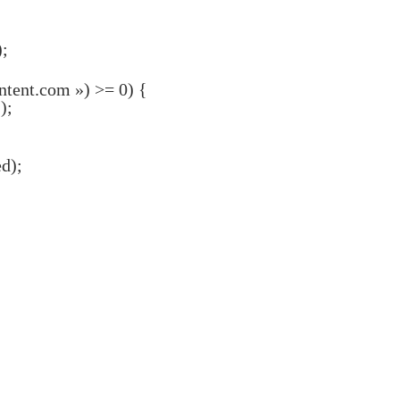
;
ntent.com ») >= 0) {
);
ed);