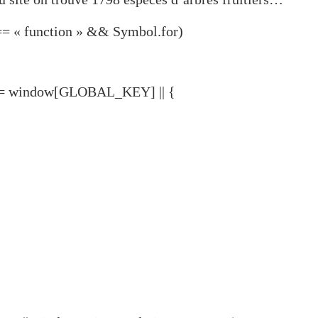
 « function » && Symbol.for)
 = window[GLOBAL_KEY] || {