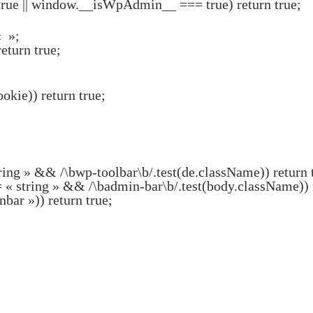
true || window.__isWpAdmin__ === true) return true;
« »;
return true;
okie)) return true;
ing » && /\bwp-toolbar\b/.test(de.className)) return 
« string » && /\badmin-bar\b/.test(body.className)) r
ar »)) return true;