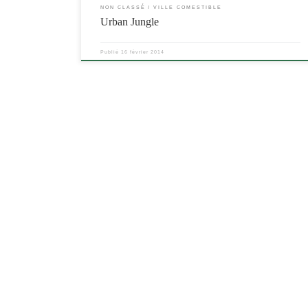
NON CLASSÉ
VILLE COMESTIBLE
Urban Jungle
Publié
16 février 2014