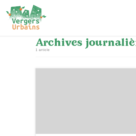
Passer au contenu
Archives journaliè
1 article
[…]