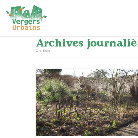
Passer au contenu
Archives journaliè
1 article
[…]